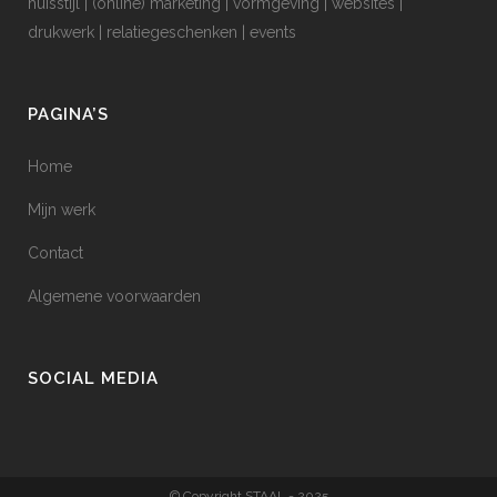
huisstijl | (online) marketing | vormgeving | websites |
drukwerk | relatiegeschenken | events
PAGINA’S
Home
Mijn werk
Contact
Algemene voorwaarden
SOCIAL MEDIA
© Copyright STAAL - 2025