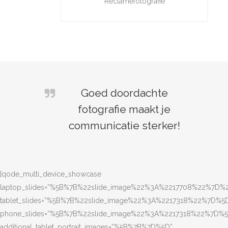
Reclamefotografie
Goed doordachte
fotografie maakt je
communicatie sterker!
[qode_multi_device_showcase
laptop_slides=”%5B%7B%22slide_image%22%3A%2217708%22%7
tablet_slides=”%5B%7B%22slide_image%22%3A%2217318%22%7D%5
phone_slides=”%5B%7B%22slide_image%22%3A%2217318%22%7D%5
additional_tablet_portrait_images=”%5B%7B%7D%5D”