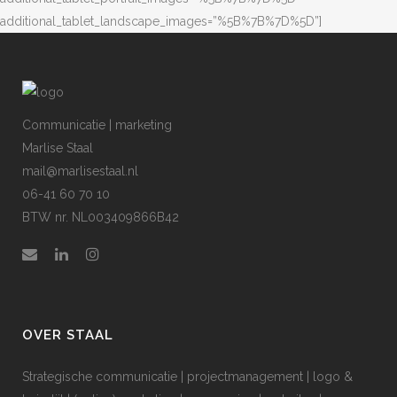
additional_tablet_landscape_images=”%5B%7B%7D%5D”]
Communicatie | marketing
Marlise Staal
mail@marlisestaal.nl
06-41 60 70 10
BTW nr. NL003409866B42
OVER STAAL
Strategische communicatie | projectmanagement | logo &