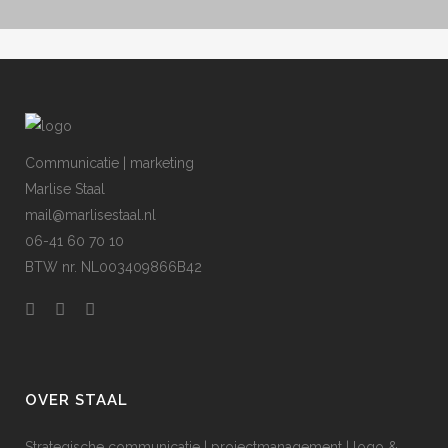
Communicatie | marketing
Marlise Staal
mail@marlisestaal.nl
06-41 60 70 10
BTW nr. NL003409866B42
OVER STAAL
Strategische communicatie | projectmanagement | logo &