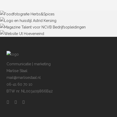
Communicatie | marketing
Marlise Staal
mail@marlisestaal.nl
06-41 60 70 10
BTW nr. NL003409866B42