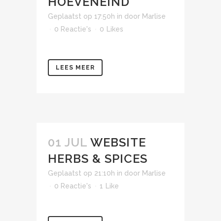
HOEVENEIND
Geplaatst op 17:50h
in
door
Marlise
0 Reactie's
0
Likes
LEES MEER
01 JUL
WEBSITE
HERBS & SPICES
Geplaatst op 21:10h
in
door
Marlise
0 Reactie's
1
Like