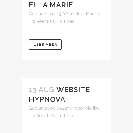
ELLA MARIE
Geplaatst op 19:02h
in
door
Marlise
0 Reactie's
0
Likes
LEES MEER
13 AUG
WEBSITE
HYPNOVA
Geplaatst op 15:22h
in
door
Marlise
0 Reactie's
0
Likes