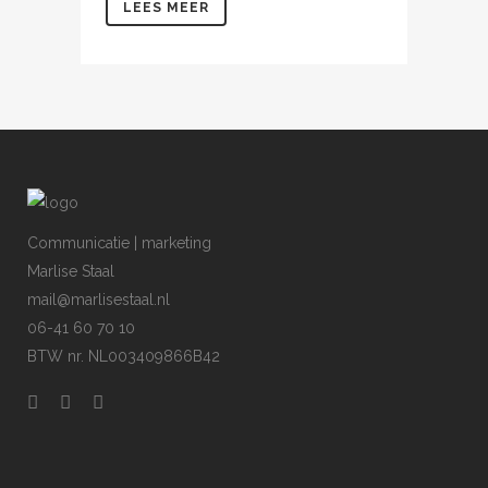
LEES MEER
Communicatie | marketing
Marlise Staal
mail@marlisestaal.nl
06-41 60 70 10
BTW nr. NL003409866B42