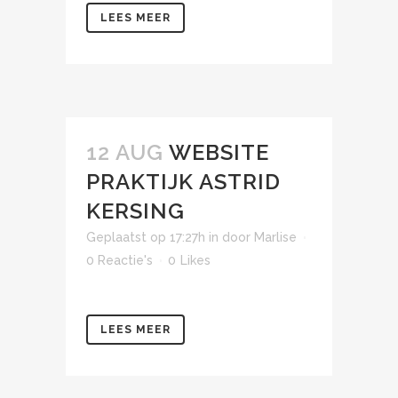
LEES MEER
12 AUG
WEBSITE
PRAKTIJK ASTRID
KERSING
Geplaatst op 17:27h
in
door
Marlise
0 Reactie's
0
Likes
LEES MEER