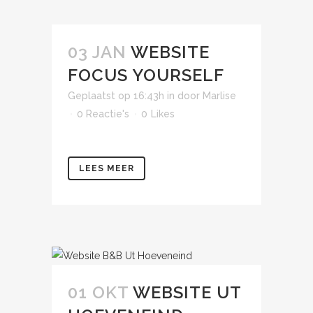
03 JAN
WEBSITE
FOCUS YOURSELF
Geplaatst op 16:43h
in
door
Marlise
0 Reactie's
0
Likes
LEES MEER
01 OKT
WEBSITE UT