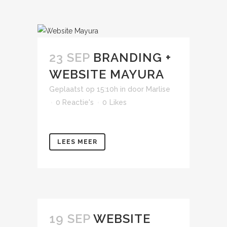
23 SEP
BRANDING +
WEBSITE MAYURA
Geplaatst op 15:10h
in
door
Marlise
0 Reactie's
0
Likes
LEES MEER
19 SEP
WEBSITE