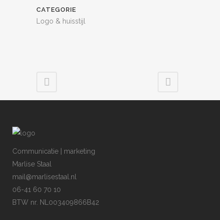
CATEGORIE
Logo & huisstijl
Communicatie | marketing
Marlise Staal
mail@marlisestaal.nl
06-41 60 70 10
BTW nr. NL003409866B42