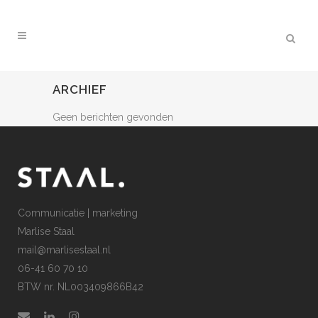
ARCHIEF
Geen berichten gevonden
Communicatie | marketing
Marlise Staal
mail@marlisestaal.nl
06-41 60 70 10
BTW nr. NL003409866B42